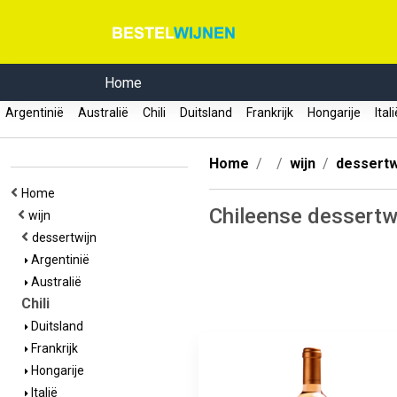
Home
Argentinië
Australië
Chili
Duitsland
Frankrijk
Hongarije
Ital
Home
wijn
dessertw
Home
Chileense dessertw
wijn
dessertwijn
Argentinië
Australië
Chili
Duitsland
Frankrijk
Hongarije
Italië