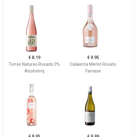
€ 8.19
€ 9.95
Torres Natureo Rosado 0%
Calalenta Merlot Rosato
Alcoholvrij
Farnese
€ 8.95
€ 9.99