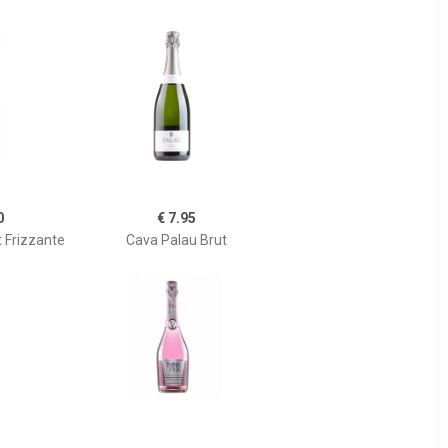
0
€ 7.95
 Frizzante
Cava Palau Brut
e