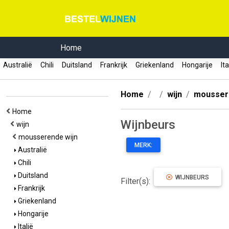
Home
Australië
Chili
Duitsland
Frankrijk
Griekenland
Hongarije
Ita
Home
wijn
mousser
Home
Wijnbeurs
wijn
mousserende wijn
MERK:
Australië
Chili
Duitsland
WIJNBEURS
Filter(s):
Frankrijk
Griekenland
Hongarije
Italië