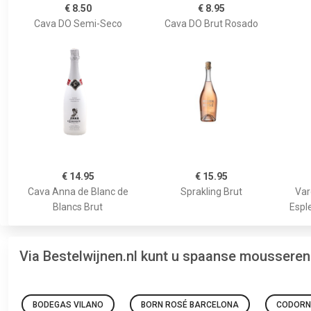
€ 8.50
€ 8.95
Cava DO Semi-Seco
Cava DO Brut Rosado
€ 14.95
€ 15.95
Cava Anna de Blanc de
Sprakling Brut
Var
Blancs Brut
Espl
Via Bestelwijnen.nl kunt u spaanse mousseren
BODEGAS VILANO
BORN ROSÉ BARCELONA
CODORN