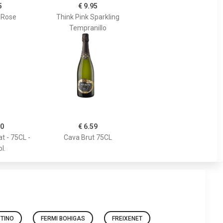
5
€ 9.95
 Rose
Think Pink Sparkling
Tempranillo
50
€ 6.59
t - 75CL -
Cava Brut 75CL
l.
TINO
FERMI BOHIGAS
FREIXENET