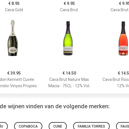
€ 8.95
€ 9.95
€ 9.9
Cava Gold
Cava Brut
Cava Brut
€ 39.95
€ 14.50
€ 14.
don Kennett Cuvée
Cava Brut Nature Mas
Cava Brut Rosa
endor Vinyes Propies
Macia - 75CL - 12% Vol.
12% Vo
de wijnen vinden van de volgende merken:
ÍU
COPABOCA
CUNE
FAMILIA TORRES
FAUS