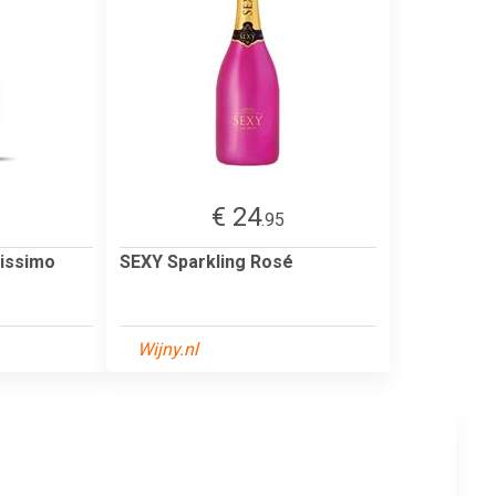
€ 24
5
.95
lissimo
SEXY Sparkling Rosé
Wijny.nl