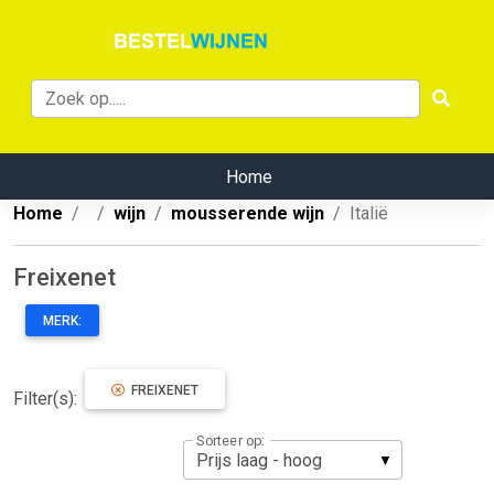
Home
Home
wijn
mousserende wijn
Italië
Freixenet
MERK:
FREIXENET
Filter(s):
Sorteer op: