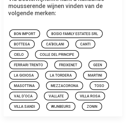
mousserende wijnen vinden van de
volgende merken:
BON IMPORT
BOSIO FAMILY ESTATES SRL
BOTTEGA
CA'BOLANI
CANTI
CIELO
COLLE DEL PRINCIPE
FERRARI TRENTO
FREIXENET
GEEN
LA GIOIOSA
LA TORDERA
MARTINI
MASOTTINA
MEZZACORONA
TOSO
VAL D'OCA
VALLATE
VILLA ROSA
VILLA SANDI
WIJNBEURS
ZONIN