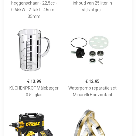
heggenschaar - 22,5cc -
inhoud van 25 liter in
0,65kW - 2-takt - 46cm -
stijlvol grijs
35mm
€ 13.99
€ 12.95
KÜCHENPROF Målebæger
Waterpomp reparatie set
0.5L glas
Minarelli Horizontaal