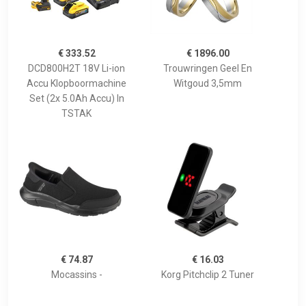
€ 333.52
€ 1896.00
DCD800H2T 18V Li-ion
Trouwringen Geel En
Accu Klopboormachine
Witgoud 3,5mm
Set (2x 5.0Ah Accu) In
TSTAK
€ 74.87
€ 16.03
Mocassins -
Korg Pitchclip 2 Tuner