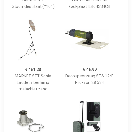
Seuthe 101
Hob2Hood inductie
Stoomdestillaat (*101)
kookplaat ILB64334CB
€ 451.23
€ 46.99
MARKET SET Sonia
Decoupeerzaag STS 12/E
Laudet vloerlamp
Proxxon 28 534
malachiet zand