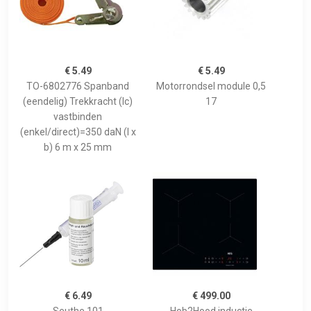
€ 5.49
€ 5.49
TO-6802776 Spanband
Motorrondsel module 0,5
(eendelig) Trekkracht (lc)
17
vastbinden
(enkel/direct)=350 daN (l x
b) 6 m x 25 mm
€ 6.49
€ 499.00