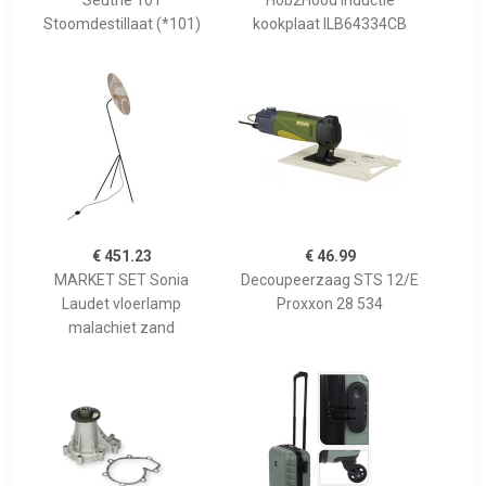
Seuthe 101
Hob2Hood inductie
Stoomdestillaat (*101)
kookplaat ILB64334CB
€ 451.23
€ 46.99
MARKET SET Sonia
Decoupeerzaag STS 12/E
Laudet vloerlamp
Proxxon 28 534
malachiet zand