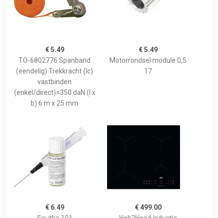
€ 5.49
€ 5.49
TO-6802776 Spanband
Motorrondsel module 0,5
(eendelig) Trekkracht (lc)
17
vastbinden
(enkel/direct)=350 daN (l x
b) 6 m x 25 mm
€ 6.49
€ 499.00