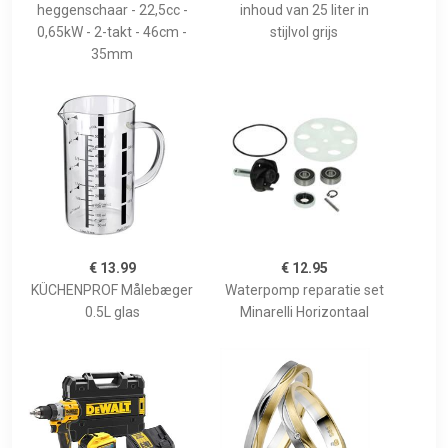
heggenschaar - 22,5cc -
inhoud van 25 liter in
0,65kW - 2-takt - 46cm -
stijlvol grijs
35mm
€ 13.99
€ 12.95
KÜCHENPROF Målebæger
Waterpomp reparatie set
0.5L glas
Minarelli Horizontaal