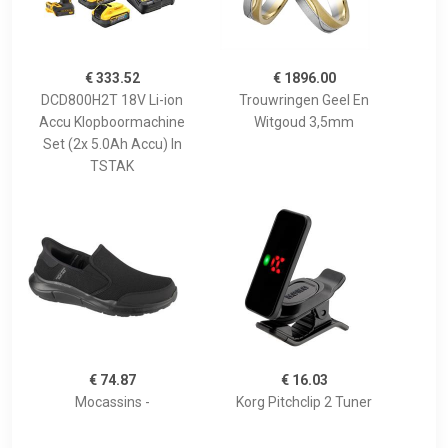
€ 333.52
€ 1896.00
DCD800H2T 18V Li-ion
Trouwringen Geel En
Accu Klopboormachine
Witgoud 3,5mm
Set (2x 5.0Ah Accu) In
TSTAK
€ 74.87
€ 16.03
Mocassins -
Korg Pitchclip 2 Tuner