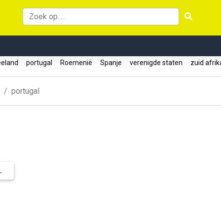
eeland
portugal
Roemenië
Spanje
verenigde staten
zuid afri
portugal
L