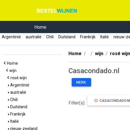
Home
Argentinië
australië
Chili
Duitsland
Frankrijk
Italië
nieuw-z
Home
wijn
rosé wijn
Home
Casacondado.nl
wijn
rosé wijn
MERK:
Argentinië
australië
Chili
CASACONDADO.N
Filter(s):
Duitsland
Frankrijk
Italië
nieuw-zeeland