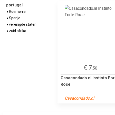
portugal
Roemenië
Spanje
verenigde staten
zuid afrika
€ 7
.50
Casacondado.nl Instinto For
Rose
Casacondado.nl