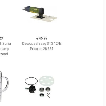
23
€ 46.99
 Sonia
Decoupeerzaag STS 12/E
erlamp
Proxxon 28 534
 zand