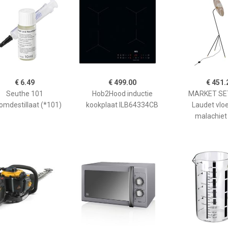
€ 6.49
€ 499.00
€ 451.
Seuthe 101
Hob2Hood inductie
MARKET SET
omdestillaat (*101)
kookplaat ILB64334CB
Laudet vlo
malachiet