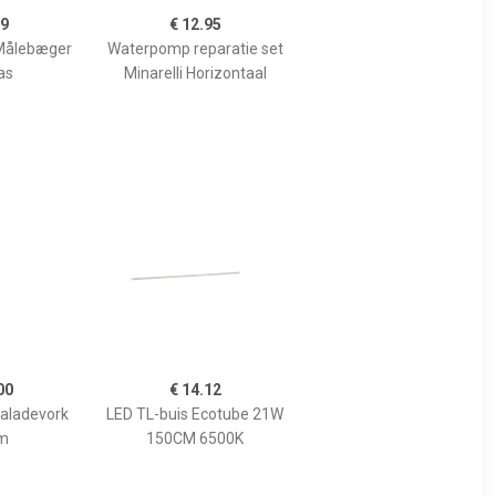
99
€ 12.95
Målebæger
Waterpomp reparatie set
as
Minarelli Horizontaal
00
€ 14.12
Saladevork
LED TL-buis Ecotube 21W
m
150CM 6500K