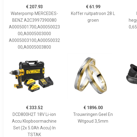
€ 207.93
€ 61.99
Waterpomp MERCEDES-
Koffer ruitpatroon 28 L
BENZ A2C3997390080
groen
hegg
A0005001700,A00050023
0,65
00,A0005003000
A0005003100,A00050032
00,A0005003800
€ 333.52
€ 1896.00
DCD800H2T 18V Li-ion
Trouwringen Geel En
Accu Klopboormachine
Witgoud 3,5mm
Set (2x 5.0Ah Accu) In
TSTAK