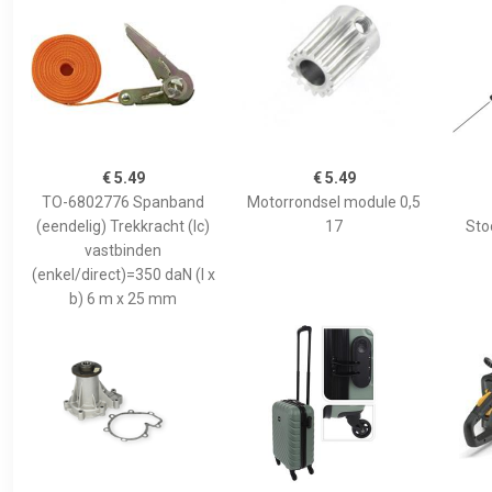
€ 5.49
€ 5.49
TO-6802776 Spanband
Motorrondsel module 0,5
(eendelig) Trekkracht (lc)
17
Sto
vastbinden
(enkel/direct)=350 daN (l x
b) 6 m x 25 mm