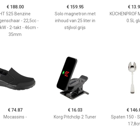
€ 188.00
€ 159.95
€ 13.
HT 525 Benzine
Solo magnetron met
KÜCHENPROF 
enschaar - 22,5cc -
inhoud van 25 liter in
0.5L gl
kW - 2-takt - 46cm -
stijlvol grijs
35mm
€ 74.87
€ 16.03
€ 146.
Mocassins -
Korg Pitchclip 2 Tuner
Spaten 150 - 
17,8c