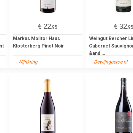
€ 22
€ 32
.95
.9
Markus Molitor Haus
Weingut Bercher L
nt
Klosterberg Pinot Noir
Cabernet Sauvignon
&and ...
Wijnkring
Dewijngoeroe.nl