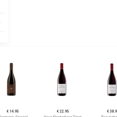
r
€ 14.95
€ 22.95
€ 38.
llermann-Spiegel
Haus Klosterberg Pinot
Braunebe