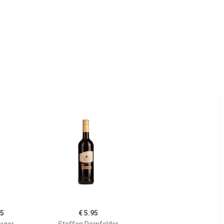
95
€ 5.95
rger
Steffen Dornfelder