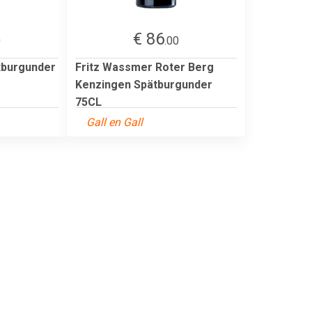
€ 86
0
.00
tburgunder
Fritz Wassmer Roter Berg
Kenzingen Spätburgunder
75CL
Gall en Gall