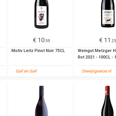
€ 10
€ 11
.59
.2
Motiv Leitz Pinot Noir 75CL
Weingut Metzger 
Rot 2021 - 100CL - 
Gall en Gall
Dewijngoeroe.nl