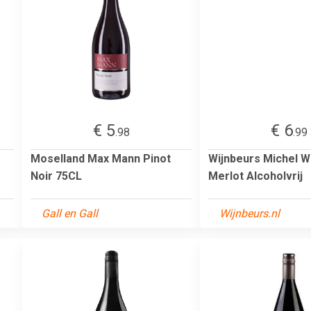
€ 5
€ 6
.98
.99
Moselland Max Mann Pinot
Wijnbeurs Michel We
Noir 75CL
Merlot Alcoholvrij
Gall en Gall
Wijnbeurs.nl