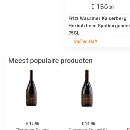
€ 136
.00
Fritz Wassmer Kaiserberg
Herbolzheim Spätburgunde
75CL
Gall en Gall
Meest populaire producten
€ 12.95
€ 14.95
Ellermann-Spiegel
Ellermann-Spiegel St.
E