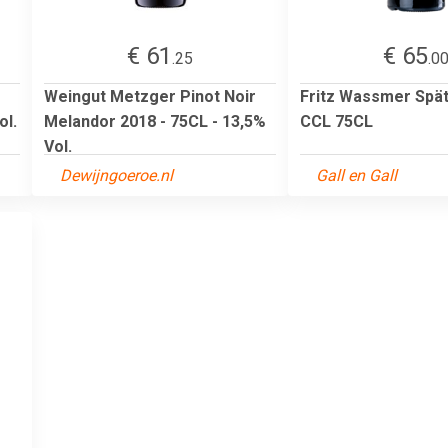
€ 61
€ 65
.25
.0
Weingut Metzger Pinot Noir
Fritz Wassmer Spä
ol.
Melandor 2018 - 75CL - 13,5%
CCL 75CL
Vol.
Dewijngoeroe.nl
Gall en Gall