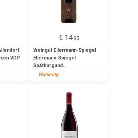
€ 14
5
.95
Allendorf
Weingut Ellermann-Spiegel
cken VDP
Ellermann-Spiegel
Spätburgund...
Wijnkring