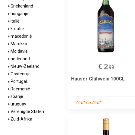
Griekenland
hongarije
italië
kroatië
macedonië
Marokko
Moldavië
nederland
€ 2
Nieuw-Zeeland
.99
Oostenrijk
Hauser Glühwein 100CL
Portugal
Roemenië
spanje
Gall en Gall
uruguay
Verenigde Staten
Zuid-Afrika