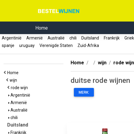
Home
Argentinië
Armenië
Australië
chili
Duitsland
Frankrijk
Grie
spanje
uruguay
Verenigde Staten
Zuid-Afrika
Home
wijn
rode wijn
Home
duitse rode wijnen
wijn
rode wijn
MERK:
Argentinië
Armenië
Australië
chili
Duitsland
Frankrijk