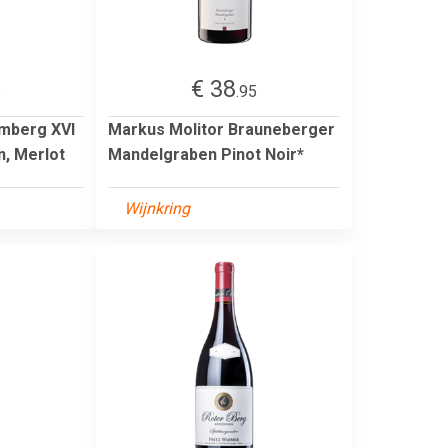
€ 38
5
.95
imberg XVI
Markus Molitor Brauneberger
, Merlot
Mandelgraben Pinot Noir*
Wijnkring