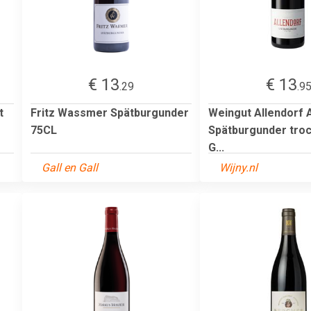
€ 13
€ 13
.29
.9
t
Fritz Wassmer Spätburgunder
Weingut Allendorf 
75CL
Spätburgunder tro
G...
Gall en Gall
Wijny.nl