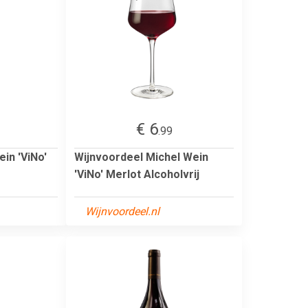
€ 6
.99
in 'ViNo'
Wijnvoordeel Michel Wein
'ViNo' Merlot Alcoholvrij
Wijnvoordeel.nl