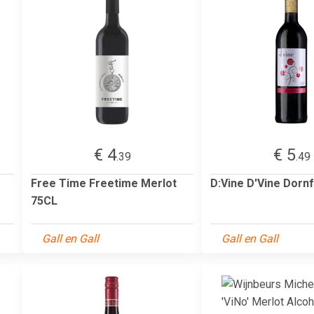
€ 4
€ 5
.39
.49
Free Time Freetime Merlot
D:Vine D'Vine Dorn
75CL
Gall en Gall
Gall en Gall