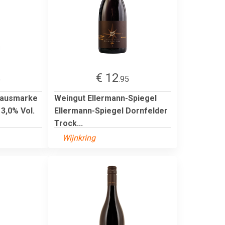
€ 12
5
.95
Hausmarke
Weingut Ellermann-Spiegel
13,0% Vol.
Ellermann-Spiegel Dornfelder
Trock...
Wijnkring