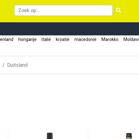
kenland
hongarije
italië
kroatië
macedonië
Marokko
Moldav
Duitsland