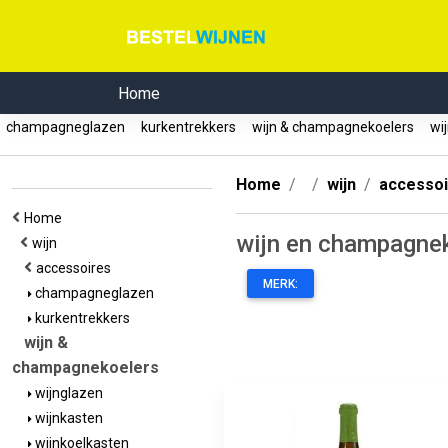
Home
champagneglazen
kurkentrekkers
wijn & champagnekoelers
wij
Home
wijn
accesso
Home
wijn en champagne
wijn
accessoires
MERK:
champagneglazen
kurkentrekkers
wijn &
champagnekoelers
wijnglazen
wijnkasten
wijnkoelkasten