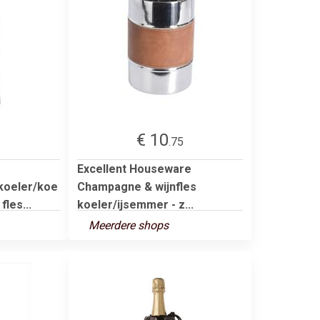
€ 10
.75
Excellent Houseware
koeler/koe
Champagne & wijnfles
fles...
koeler/ijsemmer - z...
Meerdere shops