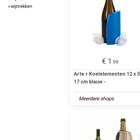
wijnrekken
€ 1
.99
Arte r Koelelementen 12 x 5
17 cm blauw -
Meerdere shops