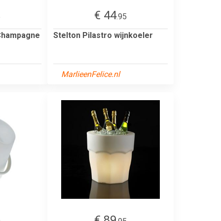
€ 44
5
.95
 Champagne
Stelton Pilastro wijnkoeler
MarlieenFelice.nl
€ 89