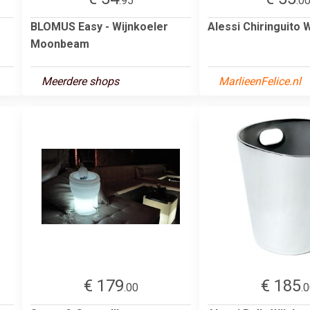
.95
.0
BLOMUS Easy - Wijnkoeler
Alessi Chiringuito 
Moonbeam
Meerdere shops
MarlieenFelice.nl
€ 179
€ 185
.00
.