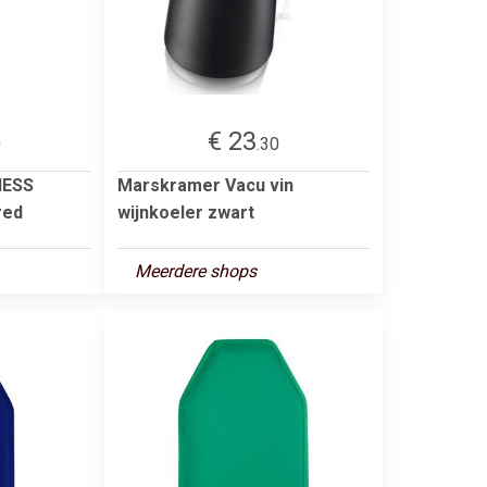
€ 23
0
.30
NESS
Marskramer Vacu vin
red
wijnkoeler zwart
Meerdere shops