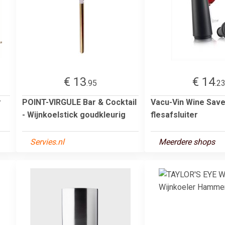
€ 13
€ 14
.95
.2
r
POINT-VIRGULE Bar & Cocktail
Vacu-Vin Wine Save
- Wijnkoelstick goudkleurig
flesafsluiter
Servies.nl
Meerdere shops