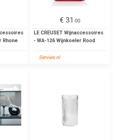
€ 31
0
.00
cessoires
LE CREUSET Wijnaccessoires
r Rhone
- WA-126 Wijnkoeler Rood
Servies.nl