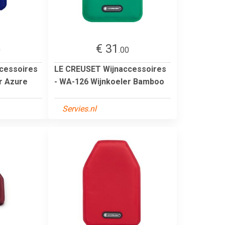
€ 31
0
.00
cessoires
LE CREUSET Wijnaccessoires
r Azure
- WA-126 Wijnkoeler Bamboo
Servies.nl