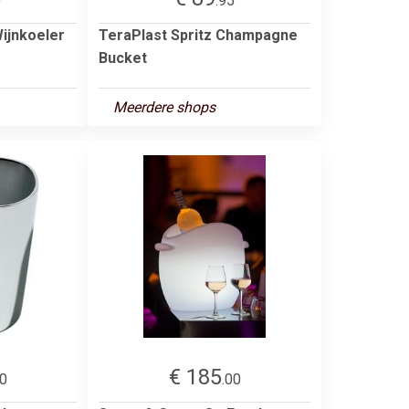
0
.95
Wijnkoeler
TeraPlast Spritz Champagne
Bucket
Meerdere shops
€ 185
00
.00