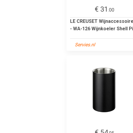
€ 31
.00
LE CREUSET Wijnaccessoir
- WA-126 Wijnkoeler Shell P
Servies.nl
€ 54