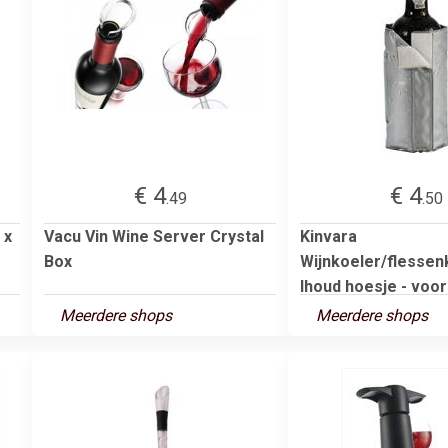
€ 4
€ 4
.49
.50
 x
Vacu Vin Wine Server Crystal
Kinvara
Box
Wijnkoeler/flessen
lhoud hoesje - voor 
Meerdere shops
Meerdere shops