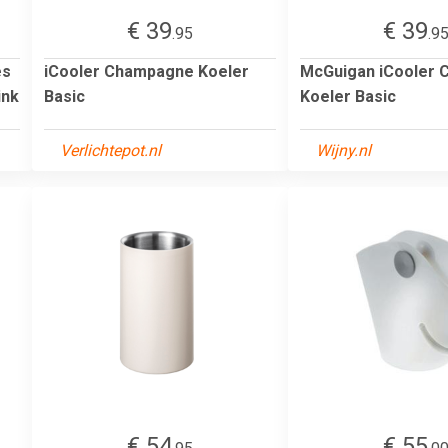
€ 39
€ 39
.95
.9
es
iCooler Champagne Koeler
McGuigan iCooler
ink
Basic
Koeler Basic
Verlichtepot.nl
Wijny.nl
€ 54
€ 55