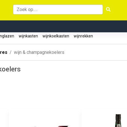
nglazen
wijnkasten
wijnkoelkasten
wijnrekken
ires
wijn & champagnekoelers
koelers