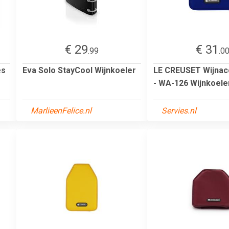
€ 29
€ 31
.99
.0
es
Eva Solo StayCool Wijnkoeler
LE CREUSET Wijnac
- WA-126 Wijnkoele
MarlieenFelice.nl
Servies.nl