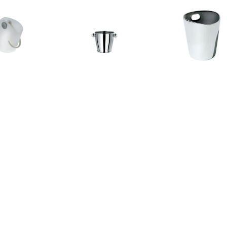
€ 55.00
€ 169.00
€ 185.
ringuito Wijnkoeler
Champagnekoeler
Bolly Wijn
€ 199.95
€ 89.95
€ 958.
t & Green So Fresh
Spritz Champagne Bucket
Cooler 80 LED