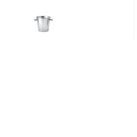
00
€ 245.00
koeler
Ettore Sottsass Wijnkoeler
RVS 23 cm
00
€ 19.90
 Pro Accu
Design Cowboy