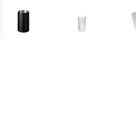
€ 54.95
€ 44.95
Easy - Wijnkoeler Black
Pilastro wijnkoeler
Chi
€ 39.95
€ 179.00
iCooler Champagne Koeler
Smart & Green Illuseo
Smar