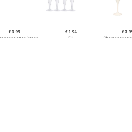
€ 3.99
€ 1.94
€ 3.9
pagneglazen/prose
EH
Champagnegla
lutes transparant 150
Prosecco/champagneglaz
cco flutes wit 
 van onbreekbaar
en - 4x - transparant -
onbreekbaar k
tstof - Picknicken -
kunststof - 130 ml -
Champagne se
ing/caravan servies
herbruikbaar -
Champagnef
ampagne serveren -
Champagne
hampagneflutes -
hampagneglazen