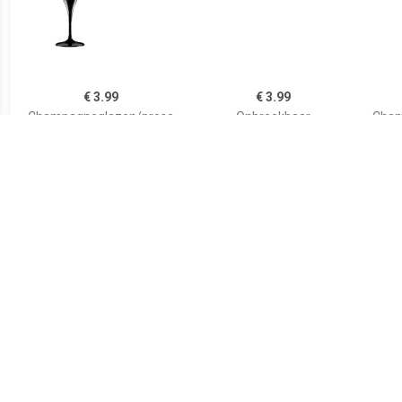
€ 3.99
€ 3.99
Champagneglazen/prose
Onbreekbaar
Cham
cco flutes zwart 150 ml
champagne/prosecco
cco f
van onbreekbaar
glas transparant kunststof
ml
kunststof - Champagne
15 cl/150 ml -
kuns
serveren -
Onbreekbare champagne
Camp
Champagneflutes -
glazen/flutes
- Ch
Champagneglazen
C
C