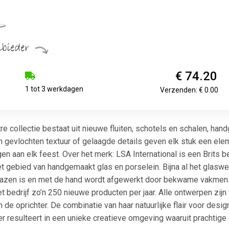
€ 74.20
1 tot 3 werkdagen
Verzenden: € 0.00
e collectie bestaat uit nieuwe fluiten, schotels en schalen, ha
gevlochten textuur of gelaagde details geven elk stuk een ele
en aan elk feest. Over het merk: LSA International is een Brits 
gebied van handgemaakt glas en porselein. Bijna al het glaswerk
lazen is en met de hand wordt afgewerkt door bekwame vakmense
et bedrijf zo’n 250 nieuwe producten per jaar. Alle ontwerpen zij
e oprichter. De combinatie van haar natuurlijke flair voor desi
 resulteert in een unieke creatieve omgeving waaruit prachtige 