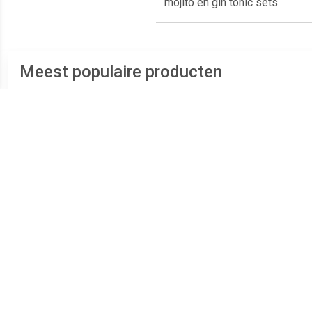
mojito en gin tonic sets.
Meest populaire producten
€ 3.99
€ 3.99
Champagneglazen/prose
Onbreekbaar
Cham
cco flutes zwart 150 ml
champagne/prosecco
cco f
van onbreekbaar
glas transparant kunststof
ml
kunststof - Champagne
15 cl/150 ml -
kuns
serveren -
Onbreekbare champagne
Camp