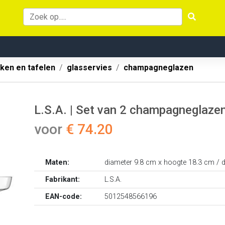
ken en tafelen
glasservies
champagneglazen
L.S.A. | Set van 2 champagneglaze
voor
€ 74.20
Maten:
diameter 9.8 cm x hoogte 18.3 cm / 
Fabrikant:
L.S.A.
EAN-code:
5012548566196