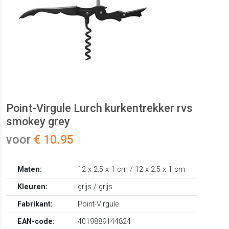
Point-Virgule Lurch kurkentrekker rvs
smokey grey
voor
€ 10.95
Maten:
12 x 2.5 x 1 cm / 12 x 2.5 x 1 cm
Kleuren:
grijs / grijs
Fabrikant:
Point-Virgule
EAN-code:
4019889144824