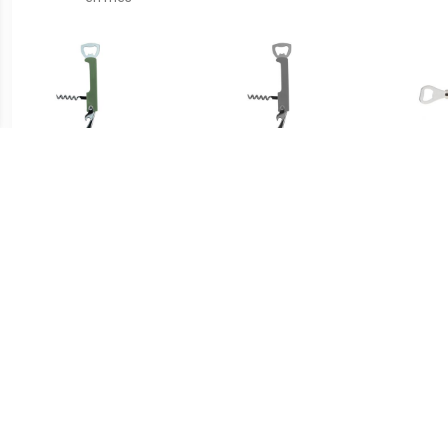
€ 3.99
€ 3.99
flesopener/kurkentrekker
flesopener/kurkentrekker
Fles
- kelnersmes - khaki groen
- kelnersmes - donkergrijs
14 
- 12 cm -
- 12 cm -