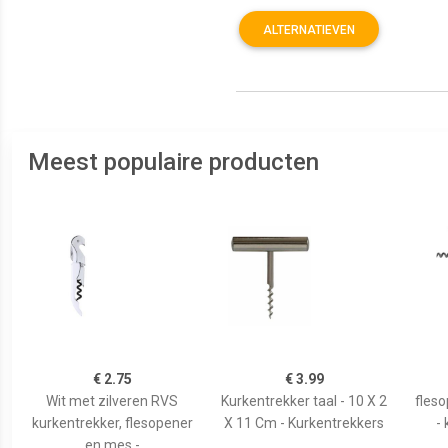
ALTERNATIEVEN
Meest populaire producten
€ 2.75
€ 3.99
Wit met zilveren RVS
Kurkentrekker taal - 10 X 2
fles
kurkentrekker, flesopener
X 11 Cm - Kurkentrekkers
- 
en mes -