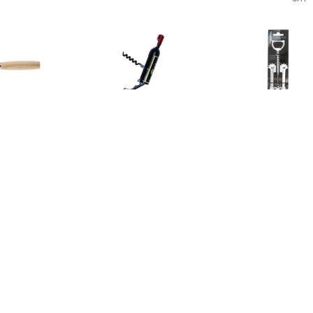
€ 3.99
€ 4.50
€ 3.9
senopener Hout/staal
Kurkentrekker - kelnermes
Kurkentrekker/
Cm - Kelnersmessen
- metaal - wijnfles - 12 cm
ner - RVS - zilv
-
Kurkentre