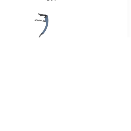
9
€ 3.49
flessenope
flesopener/kurkentrekker
er - 14 cm -
- kelnersmes - blauw -
kkers