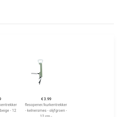
9
€ 3.99
kentrekker
flesopener/kurkentrekker
beige - 12
- kelnersmes - olijfgroen -
12 cm -