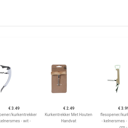
€ 3.49
€ 2.49
€ 3.9
opener/kurkentrekker
Kurkentrekker Met Houten
flesopener/kur
kelnersmes - wit -
Handvat
- kelnersmes - 
cm -