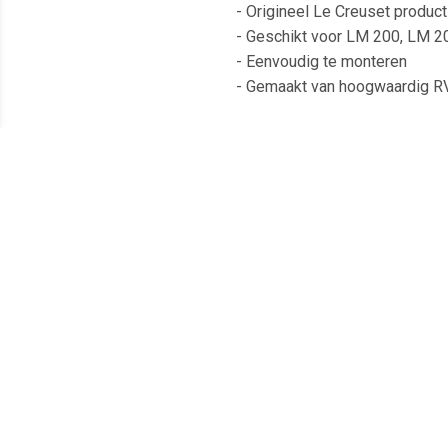
- Origineel Le Creuset product
- Geschikt voor LM 200, LM 
- Eenvoudig te monteren
- Gemaakt van hoogwaardig RV
Bestel nu de Le Creuset Verva
Meest populaire producten