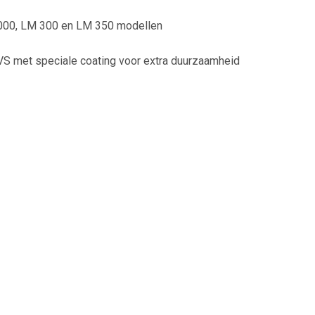
2000, LM 300 en LM 350 modellen
S met speciale coating voor extra duurzaamheid
ngingspiraal LM-000 op Servies.nl. Verleng de levensduur van j