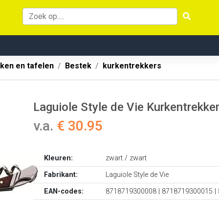
ken en tafelen
Bestek
kurkentrekkers
Laguiole Style de Vie Kurkentrekke
v.a.
€ 30.95
Kleuren:
zwart / zwart
Fabrikant:
Laguiole Style de Vie
EAN-codes:
8718719300008 | 8718719300015 |