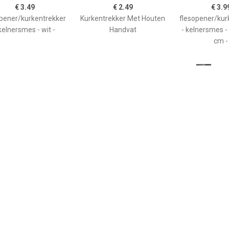
€ 3.49
€ 2.49
€ 3.9
opener/kurkentrekker
Kurkentrekker Met Houten
flesopener/kur
kelnersmes - wit -
Handvat
- kelnersmes - 
cm -
€ 3.99
€ 4.50
€ 3.9
senopener Hout/staal
Kurkentrekker - kelnermes
Kurkentrekker/
Cm - Kelnersmessen
- metaal - wijnfles - 12 cm
ner - RVS - zilv
-
Kurkentre