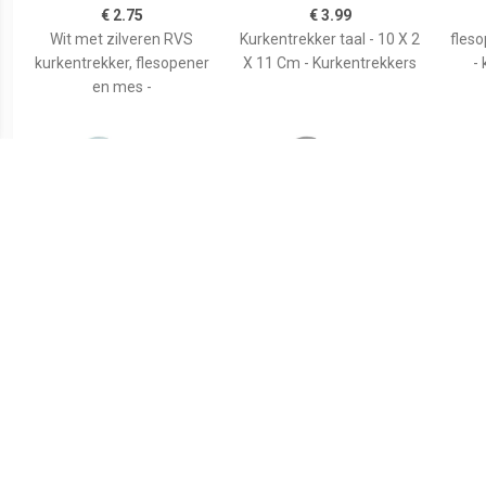
€ 2.75
€ 3.99
Wit met zilveren RVS
Kurkentrekker taal - 10 X 2
fles
kurkentrekker, flesopener
X 11 Cm - Kurkentrekkers
- 
en mes -
€ 3.99
€ 3.99
flesopener/kurkentrekker
flesopener/kurkentrekker
Fles
- kelnersmes - khaki groen
- kelnersmes - donkergrijs
14 
- 12 cm -
- 12 cm -