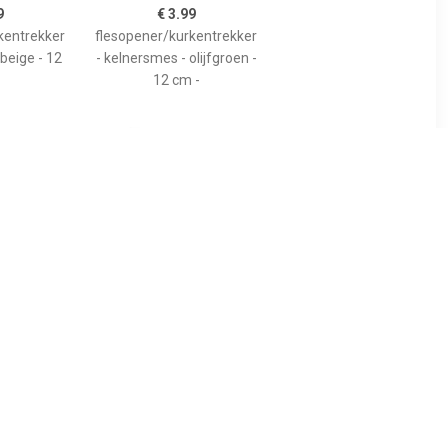
9
€ 3.99
kentrekker
flesopener/kurkentrekker
beige - 12
- kelnersmes - olijfgroen -
12 cm -
9
€ 3.49
flessenope
flesopener/kurkentrekker
er - 14 cm -
- kelnersmes - blauw -
kkers