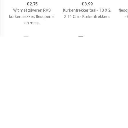
€ 2.75
€ 3.99
Wit met zilveren RVS
Kurkentrekker taal - 10 X 2
fles
kurkentrekker, flesopener
X 11 Cm - Kurkentrekkers
- 
en mes -
€ 3.99
€ 3.99
flesopener/kurkentrekker
flesopener/kurkentrekker
Fles
- kelnersmes - khaki groen
- kelnersmes - donkergrijs
14 
- 12 cm -
- 12 cm -