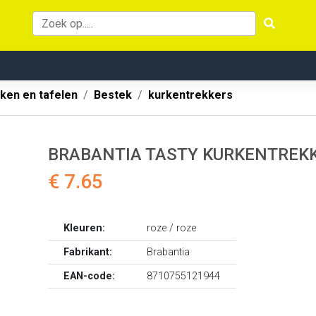
ken en tafelen
Bestek
kurkentrekkers
BRABANTIA TASTY KURKENTREKK
€ 7.65
Kleuren:
roze / roze
Fabrikant:
Brabantia
EAN-code:
8710755121944