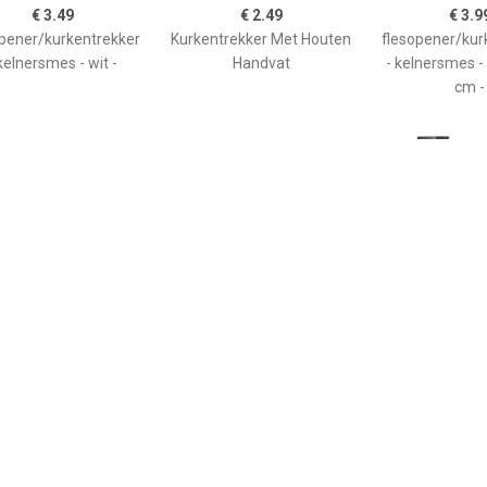
€ 3.49
€ 2.49
€ 3.9
opener/kurkentrekker
Kurkentrekker Met Houten
flesopener/kur
kelnersmes - wit -
Handvat
- kelnersmes - 
cm -
€ 3.99
€ 4.50
€ 3.9
senopener Hout/staal
Kurkentrekker - kelnermes
Kurkentrekker/
Cm - Kelnersmessen
- metaal - wijnfles - 12 cm
ner - RVS - zilv
-
Kurkentre