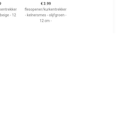
9
€ 3.99
kentrekker
flesopener/kurkentrekker
beige - 12
- kelnersmes - olijfgroen -
12 cm -
9
€ 3.49
flessenope
flesopener/kurkentrekker
er - 14 cm -
- kelnersmes - blauw -
kkers