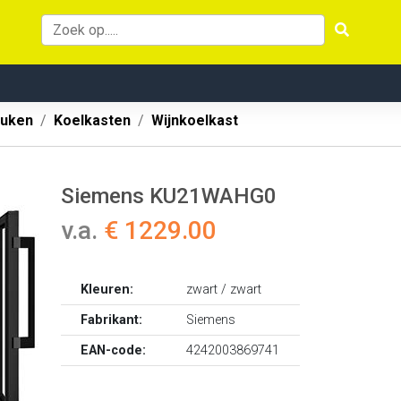
uken
Koelkasten
Wijnkoelkast
Siemens KU21WAHG0
v.a.
€ 1229.00
Kleuren:
zwart / zwart
Fabrikant:
Siemens
EAN-code:
4242003869741