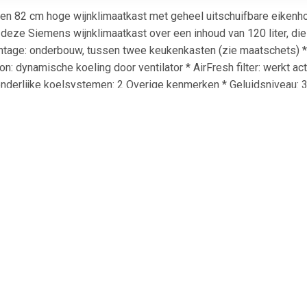
82 cm hoge wijnklimaatkast met geheel uitschuifbare eikenhou
deze Siemens wijnklimaatkast over een inhoud van 120 liter, die r
ge: onderbouw, tussen twee keukenkasten (zie maatschets) * Inho
n: dynamische koeling door ventilator * AirFresh filter: werkt a
nderlijke koelsystemen: 2 Overige kenmerken * Geluidsniveau: 38
incl. garantie en handleiding