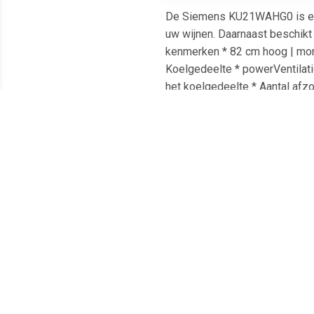
De Siemens KU21WAHG0 is een 
uw wijnen. Daarnaast beschikt 
kenmerken * 82 cm hoog | monta
Koelgedeelte * powerVentilatio
het koelgedeelte * Aantal afzo
SN-ST Geleverd nieuw in doos 
Meest populaire producten