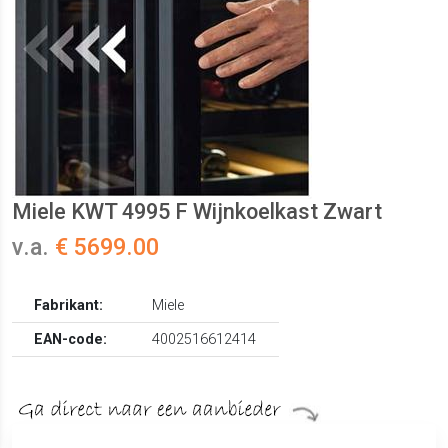
Miele KWT 4995 F Wijnkoelkast Zwart
v.a.
€ 5699.00
Fabrikant:
Miele
EAN-code:
4002516612414