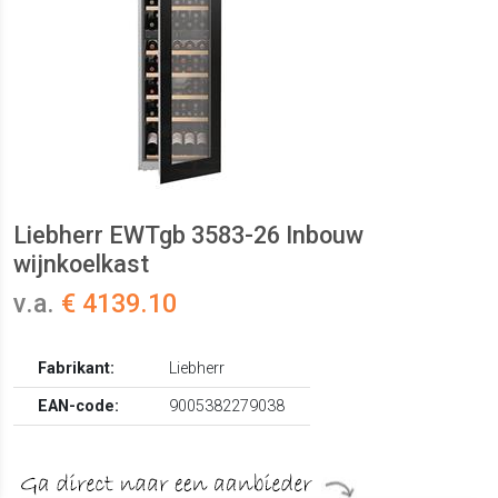
Liebherr EWTgb 3583-26 Inbouw
wijnkoelkast
v.a.
€ 4139.10
Fabrikant:
Liebherr
EAN-code:
9005382279038