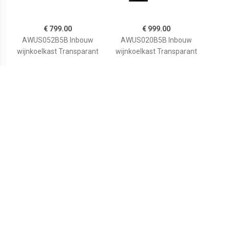
€ 799.00
€ 999.00
AWUS052B5B Inbouw
AWUS020B5B Inbouw
wijnkoelkast Transparant
wijnkoelkast Transparant
€ 690.00
€ 599.99
onderbouw wijnkoelkast
Caso Wijnklimaatkast 718
Wine
SWB66001DG
WineExclusive 24 Smart
W