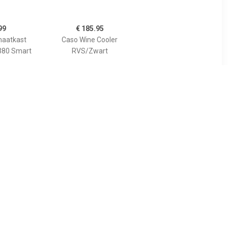
99
€ 185.95
maatkast
Caso Wine Cooler
380 Smart
RVS/Zwart
00
€ 1049.00
nbouw
S24 Zwart Sensor |
t Zwart
Rechtsdraaiend | Touch
Open