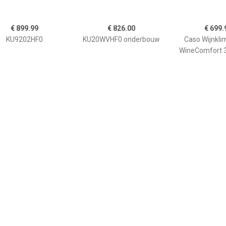
€ 899.99
€ 826.00
€ 699.
KU9202HF0
KU20WVHF0 onderbouw
Caso Wijnkli
WineComfort 
€ 99.99
€ 666.00
€ 666.
Case One wijnkoeler
WKO546 Wijnkoelkast
WKV584 I
ijnkoelkast Zwart
Zwart
wijnkoelkas