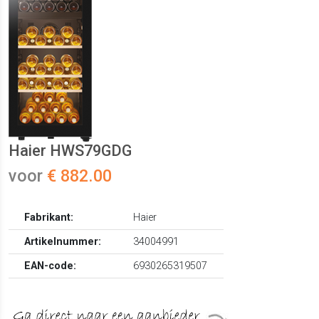
Haier HWS79GDG
voor
€ 882.00
Fabrikant:
Haier
Artikelnummer:
34004991
EAN-code:
6930265319507