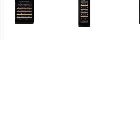
€ 799.00
€ 999.00
AWUS052B5B Inbouw
AWUS020B5B Inbouw
wijnkoelkast Transparant
wijnkoelkast Transparant
€ 690.00
€ 599.99
onderbouw wijnkoelkast
Caso Wijnklimaatkast 718
Wine
SWB66001DG
WineExclusive 24 Smart
W