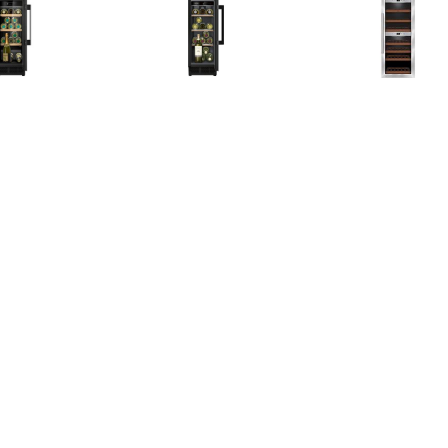
€ 899.99
€ 826.00
€ 699.
KU9202HF0
KU20WVHF0 onderbouw
Caso Wijnkli
WineComfort 
€ 99.99
€ 666.00
€ 666.
Case One wijnkoeler
WKO546 Wijnkoelkast
WKV584 I
ijnkoelkast Zwart
Zwart
wijnkoelkas