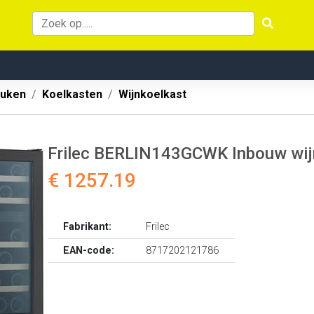
uken
Koelkasten
Wijnkoelkast
Frilec BERLIN143GCWK Inbouw wij
€ 1257.19
Fabrikant:
Frilec
EAN-code:
8717202121786