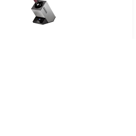
99
€ 185.95
maatkast
Caso Wine Cooler
380 Smart
RVS/Zwart
00
€ 1049.00
nbouw
S24 Zwart Sensor |
t Zwart
Rechtsdraaiend | Touch
Open