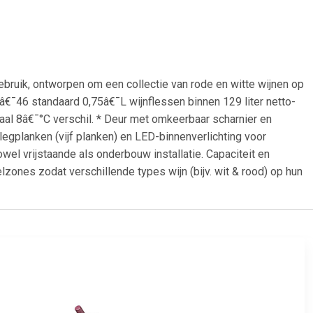
ruik, ontworpen om een collectie van rode en witte wijnen op
€¯46 standaard 0,75â€¯L wijnflessen binnen 129 liter netto-
al 8â€¯°C verschil. * Deur met omkeerbaar scharnier en
egplanken (vijf planken) en LED-binnenverlichting voor
wel vrijstaande als onderbouw installatie. Capaciteit en
ones zodat verschillende types wijn (bijv. wit & rood) op hun