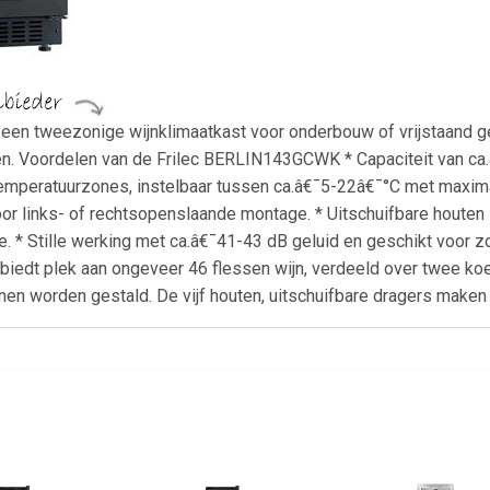
n tweezonige wijnklimaatkast voor onderbouw of vrijstaand geb
n. Voordelen van de Frilec BERLIN143GCWK * Capaciteit van ca.â
temperatuurzones, instelbaar tussen ca.â€¯5-22â€¯°C met maxima
or links- of rechtsopenslaande montage. * Uitschuifbare houten l
. * Stille werking met ca.â€¯41-43 dB geluid en geschikt voor zo
dt plek aan ongeveer 46 flessen wijn, verdeeld over twee koelz
en worden gestald. De vijf houten, uitschuifbare dragers maken