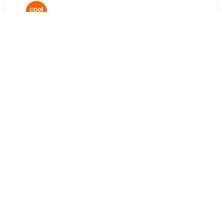
€ 679.00
Verzenden: € 0.00
Voor 23.59 uur besteld,
morgen in huis
€ 984.00
Verzenden: € 0.00
1-2 werkdagen