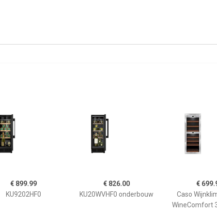
€ 899.99
€ 826.00
€ 699.
KU9202HF0
KU20WVHF0 onderbouw
Caso Wijnkli
WineComfort 