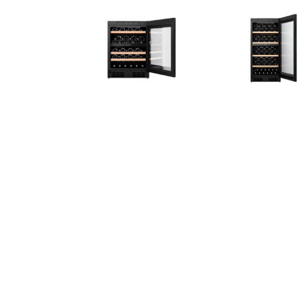
€ 99.99
€ 666.00
€ 666.
Case One wijnkoeler
WKO546 Wijnkoelkast
WKV584 I
ijnkoelkast Zwart
Zwart
wijnkoelkas
€ 1349.00
€ 999.99
€ 877.