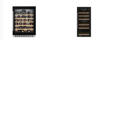
€ 690.00
€ 599.99
onderbouw wijnkoelkast
Caso Wijnklimaatkast 718
Wine
SWB66001DG
WineExclusive 24 Smart
W
€ 399.30
€ 1119.00