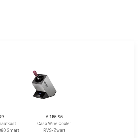
99
€ 185.95
maatkast
Caso Wine Cooler
380 Smart
RVS/Zwart