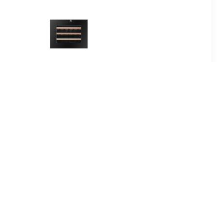
00
€ 1049.00
nbouw
S24 Zwart Sensor |
t Zwart
Rechtsdraaiend | Touch
Open
99
€ 799.99