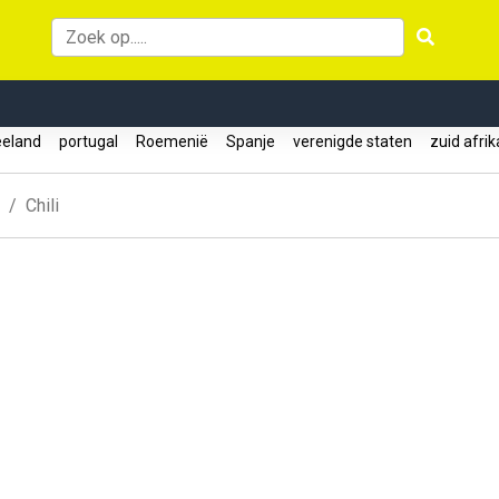
eeland
portugal
Roemenië
Spanje
verenigde staten
zuid afri
Chili