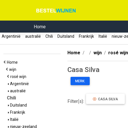
Home
Argentinië
australië
Chili
Duitsland
Frankrijk
Italië
nieuw-z
Home
wijn
rosé wijn
Home
Casa Silva
wijn
rosé wijn
MERK:
Argentinië
australië
Chili
CASA SILVA
Filter(s):
Duitsland
Frankrijk
Italië
nieuw-zeeland