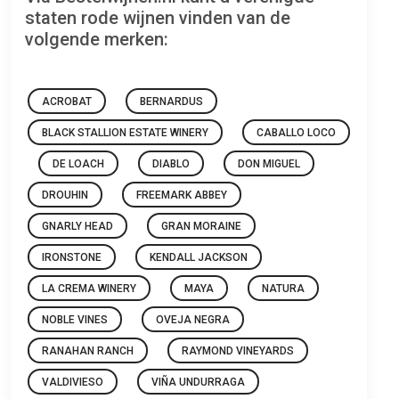
staten rode wijnen vinden van de
volgende merken:
ACROBAT
BERNARDUS
BLACK STALLION ESTATE WINERY
CABALLO LOCO
DE LOACH
DIABLO
DON MIGUEL
DROUHIN
FREEMARK ABBEY
GNARLY HEAD
GRAN MORAINE
IRONSTONE
KENDALL JACKSON
LA CREMA WINERY
MAYA
NATURA
NOBLE VINES
OVEJA NEGRA
RANAHAN RANCH
RAYMOND VINEYARDS
VALDIVIESO
VIÑA UNDURRAGA