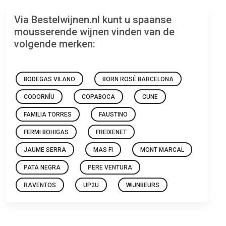
Via Bestelwijnen.nl kunt u spaanse
mousserende wijnen vinden van de
volgende merken:
BODEGAS VILANO
BORN ROSÉ BARCELONA
CODORNÍU
COPABOCA
CUNE
FAMILIA TORRES
FAUSTINO
FERMI BOHIGAS
FREIXENET
JAUME SERRA
MAS FI
MONT MARCAL
PATA NEGRA
PERE VENTURA
RAVENTOS
UP2U
WIJNBEURS