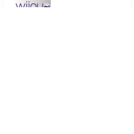
€ 6.99
Verzenden: € 6.95
1
Spaanse droge witte wijn zonder alcohol afkomstig van de
Verdejo druif. De wijn is helder met een licht stro-gele kleur,
intense aroma's en een nasmaak van rijpe druiven. Â De
kruidige en frisse tonen maken deze Verdejo geschikt voor
elk moment.
Aan te raden bijÂ de Mediterraanse keuken.
Bij deze 0.0-lijn is de smaakzuiverheid van wijn behouden
door een selectie van de beste druiven en een zorgvuldig
de-alcoholisatieproces met de spinning cone techniek.
De
spinning cone techniek is een alcohol verwijder systeem