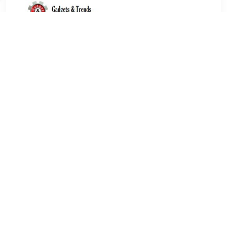
€ 14.95
Verzenden: € 6.95
1
Koelt uw champagne of mousserende wijn binnen 15
minuten en houdt deze koel tot de laatste slok. De flexibele
koel hoes heeft isolerende eigenschappen en sluit strak om
de fles. Bewaar de Active Cooler in de vriezer om op elk
moment van een koud drankje te genieten!
TERUG