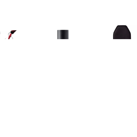
€ 4.49
€ 19.95
€ 22.
 Server Crystal Box
Bar & Cocktail - Wijnkoeler
Wijnaccessoire
zwart
Wijnkoeler