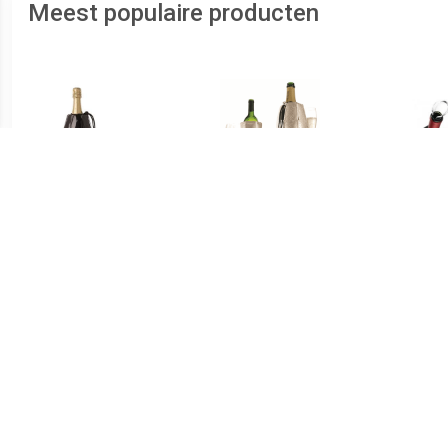
Meest populaire producten
€ 14.95
€ 11.95
Active Cooler Champagne
Active Wine Cooler
Wine
Bottles
Platinum