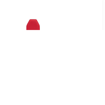
82
€ 22.82
s - WA-126
Wijnaccessoires - WA-126
 Zwart
Wijnkoeler Rood